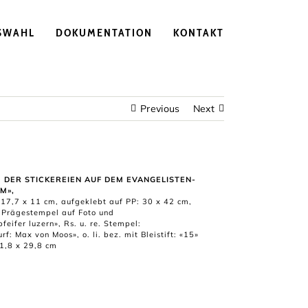
SWAHL
DOKUMENTATION
KONTAKT
Previous
Next
 DER STICKEREIEN AUF DEM EVANGELISTEN-
M»,
 17,7 x 11 cm, aufgeklebt auf PP: 30 x 42 cm,
. Prägestempel auf Foto und
pfeifer luzern», Rs. u. re. Stempel:
rf: Max von Moos», o. li. bez. mit Bleistift: «15»
1,8 x 29,8 cm