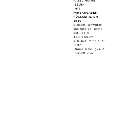
KASEL «NAME
JESUS»
(MIT
FARBANGABEN) –
RÜCKSEITE, UM
1940
Bleistift, schwarze
und farbige Tusche
auf Papier,
41,8 x 60 cm,
o. li. bez. mit blauer
Tinte:
«Name Jesus/ g» mit
Bleistift «14»