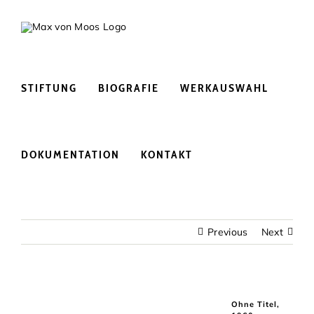
Skip
to
content
STIFTUNG
BIOGRAFIE
WERKAUSWAHL
DOKUMENTATION
KONTAKT
Previous
Next
Ohne Titel,